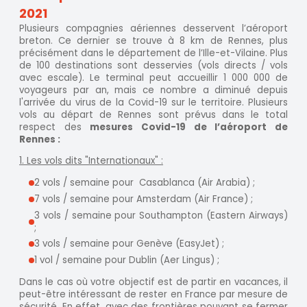
2021
Plusieurs compagnies aériennes desservent l’aéroport
breton. Ce dernier se trouve à 8 km de Rennes, plus
précisément dans le département de l’Ille-et-Vilaine. Plus
de 100 destinations sont desservies (vols directs / vols
avec escale). Le terminal peut accueillir 1 000 000 de
voyageurs par an, mais ce nombre a diminué depuis
l'arrivée du virus de la Covid-19 sur le territoire. Plusieurs
vols au départ de Rennes sont prévus dans le total
respect des
mesures Covid-19 de l’aéroport de
Rennes :
1. Les vols dits "Internationaux" :
2 vols / semaine pour Casablanca (Air Arabia) ;
7 vols / semaine pour Amsterdam (Air France) ;
3 vols / semaine pour Southampton (Eastern Airways)
;
3 vols / semaine pour Genève (EasyJet) ;
1 vol / semaine pour Dublin (Aer Lingus) ;
Dans le cas où votre objectif est de partir en vacances, il
peut-être intéressant de rester en France par mesure de
sécurité. En effet, avec des frontières pouvant se fermer