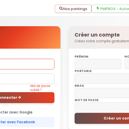
Nos parkings
PMPBOX - Auto
Créer un compte
Créez votre compte gratuite
PRÉNOM
N
PORTABLE
EMAIL
Mot de passe
oublié ?
onnecter
MOT DE PASSE
OU
cter avec Google
Créer un co
ter avec Facebook