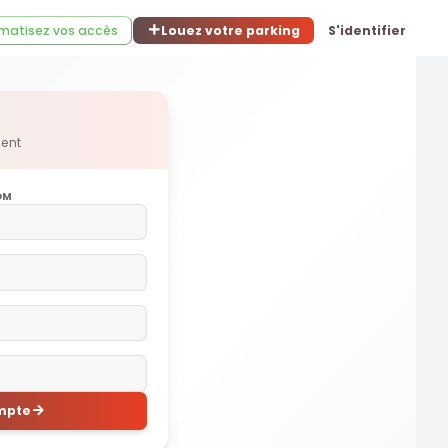
matisez vos accès
Louez votre parking
S'identifier
ment
OM
mpte