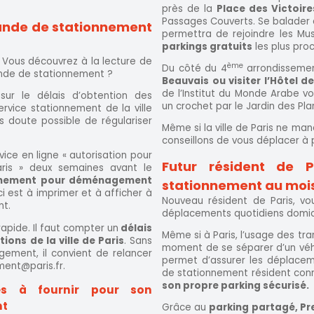
près de la
Place des Victoire
Passages Couverts. Se balader 
nde de stationnement
permettra de rejoindre les Mus
parkings gratuits
les plus pro
Vous découvrez à la lecture de
ème
Du côté du 4
arrondissement
mande de stationnement ?
Beauvais ou visiter l’Hôtel de
de l’Institut du Monde Arabe v
ur le délais d’obtention des
un crochet par le Jardin des Pla
service stationnement de la ville
s doute possible de régulariser
Même si la ville de Paris ne ma
conseillons de vous déplacer à 
vice en ligne « autorisation pour
Futur résident de P
s » deux semaines avant le
onnement pour déménagement
stationnement au moi
i est à imprimer et à afficher à
Nouveau résident de Paris, v
nt.
déplacements quotidiens domicil
rapide. Il faut compter un
délais
Même si à Paris, l’usage des tr
ons de la ville de Paris
. Sans
moment de se séparer d’un véhic
ement, il convient de relancer
permet d’assurer les déplacem
ent@paris.fr.
de stationnement résident conn
son propre parking sécurisé.
ves à fournir pour son
nt
Grâce au
parking partagé, P