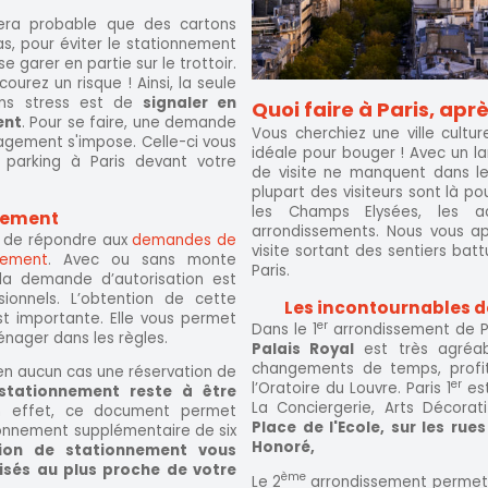
era probable que des cartons
cas, pour éviter le stationnement
 se garer en partie sur le trottoir.
ourez un risque ! Ainsi, la seule
ns stress est de
signaler en
Quoi faire à Paris, a
ent
. Pour se faire, une demande
Vous cherchiez une ville culture
gement s'impose. Celle-ci vous
idéale pour bouger ! Avec un l
parking à Paris devant votre
de visite ne manquent dans le
plupart des visiteurs sont là pou
les Champs Elysées, les a
ogement
arrondissements. Nous vous ap
in de répondre aux
demandes de
visite sortant des sentiers bat
gement
. Avec ou sans monte
Paris.
 la demande d’autorisation est
sionnels. L’obtention de cette
Les incontournables d
t importante. Elle vous permet
er
Dans le 1
arrondissement de Pa
nager dans les règles.
Palais Royal
est très agréabl
changements de temps, profit
t en aucun cas une réservation de
er
l’Oratoire du Louvre. Paris 1
est
stationnement reste à être
La Conciergerie, Arts Décorat
n effet, ce document permet
Place de l'Ecole, sur les rue
onnement supplémentaire de six
Honoré,
ation de stationnement vous
lisés au plus proche de votre
ème
Le 2
arrondissement permet 