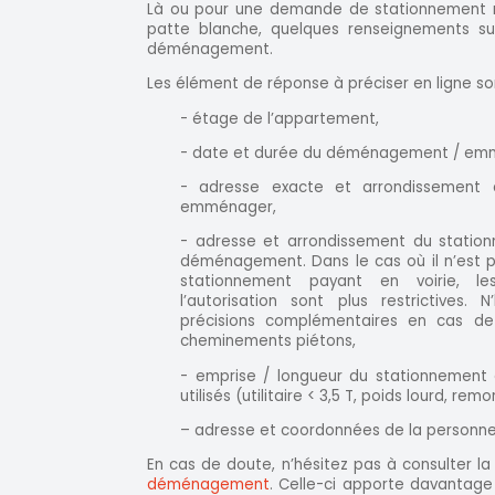
Là ou pour une demande de stationnement ré
patte blanche, quelques renseignements s
déménagement.
Les élément de réponse à préciser en ligne son
- étage de l’appartement,
- date et durée du déménagement / e
- adresse exacte et arrondissement
emménager,
- adresse et arrondissement du station
déménagement. Dans le cas où il n’est pa
stationnement payant en voirie, le
l’autorisation sont plus restrictives.
précisions complémentaires en cas de
cheminements piétons,
- emprise / longueur du stationnement 
utilisés (utilitaire < 3,5 T, poids lourd, r
– adresse et coordonnées de la personn
En cas de doute, n’hésitez pas à consulter l
déménagement
. Celle-ci apporte davantage 