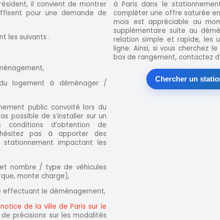
sident, il convient de montrer
à Paris dans le stationnemen
uffisent pour une demande de
compléter une offre saturée en 
mois est appréciable au mo
supplémentaire suite au dém
t les suivants :
relation simple et rapide, les
ligne. Ainsi, si vous cherchez l
box de rangement, contactez dè
mménagement,
Chercher un statio
 du logement à déménager /
nement public convoité lors du
s possible de s’installer sur un
s conditions d’obtention de
 N’hésitez pas à apporter des
 stationnement impactant les
et nombre / type de véhicules
emorque, monte charge),
e effectuant le déménagement,
a
notice de la ville de Paris sur le
de précisions sur les modalités