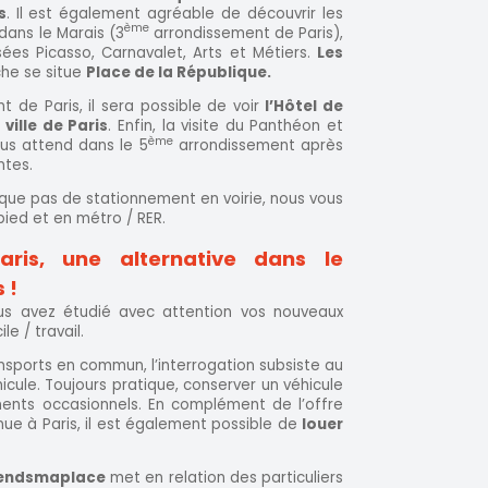
s
. Il est également agréable de découvrir les
ème
dans le Marais (3
arrondissement de Paris),
ées Picasso, Carnavalet, Arts et Métiers.
Les
che se situe
Place de la République.
 de Paris, il sera possible de voir
l’Hôtel de
 ville de Paris
. Enfin, la visite du Panthéon et
ème
ous attend dans le 5
arrondissement après
ntes.
nque pas de stationnement en voirie, nous vous
pied et en métro / RER.
aris, une alternative dans le
s
!
ous avez étudié avec attention vos nouveaux
e / travail.
ansports en commun, l’interrogation subsiste au
ule. Toujours pratique, conserver un véhicule
ents occasionnels. En complément de l’offre
ue à Paris, il est également possible de
louer
rendsmaplace
met en relation des particuliers