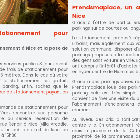
Prendsmaplace, un a
Nice
Grâce à l'offre de particulie
parkings sur de courtes ou long
ationnement pour
Le stationnement proposé répo
urbains, mais également aux vo
nnement à Nice et la pose de
solution commune, disposer d'u
parkings proposés à la locatio
des gens sans voiture en ville. E
 services publics 3 jours avant
ont compris l'intérêt d'acheter
de frais de stationnement pour
en hyper centre de Nice mais 
15 mètres. Dans le cas où votre
le stationnement est gratuit,
Grâce à des parkings privés r
parking. Enfin, sachez que le
Prendsmaplace loue des parking
eur de stationnement payant en
parking cela est très simple 
convient de fixer une visite du p
l'abonnement s'enclenchera 
 demande de stationnement pour
moment.
érez rencontrer une personne
re au service réservation de
Au niveau des prix, la tarifica
ue Renoir à Nice (villa Arcadie,
centre ville. En abonnement ré
e au public se fait du lundi au
mois à proximité de la Cathéd
 à 15h30.
proximité de la promenade de