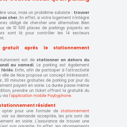
re vous, mais un problème subsiste :
trouver
pas cher.
En effet, si votre logement n'intègre
erez obligé de chercher une alternative. Bien
lus de 10 500 places de parkings payants en
urs sont là pour contrôler les 14 secteurs
nt.
gratuit après le stationnement
atuitement est de
stationner en dehors du
lundi au samedi
. Le parking est également
fériés
. Enfin, afin de participer à l'attractivité
ville de Nice propose un concept intéressant.
nir, 30 minutes gratuites de parking par jour du
nnement payant en voirie. La durée passe même
dition, prendre un ticket offrant la gratuité du
u via
l'application mobile Paybyphone
.
stationnement résident
e, opter pour une formule de
stationnement
e voir sa demande acceptée, les prix sont de
ement en voirie. L'assurance de trouver une
'est pas garantie. En effet, les abonnements