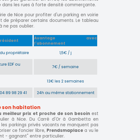
e dans les rues à forte densité commerçante.
ie de Nice pour profiter d'un parking en voirie
tant de préparer certains documents. Le tableau
à ne pas oublier.
Avantage avec
 résident
l'abonnement
du propriétaire
1,5€ / j
ture EDF ou
7€ / semaine
n
13€ les 2 semaines
: 04 89 98 29 41
24h au même stationnement
e son habitation
 meilleur prix et proche de son besoin
est
iculier à Nice. Du Carré d'Or à Gambetta en
", les parkings privés vacants ne manquent pas
oriser ce foncier libre,
Prendsmaplace
a vu le
t - gagnant" entre particulier.