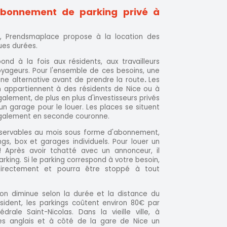
bonnement de parking privé à
rs, Prendsmaplace propose à la location des
ues durées.
nd à la fois aux résidents, aux travailleurs
yageurs. Pour l'ensemble de ces besoins, une
ne alternative avant de prendre la route
.
Les
n appartiennent à des résidents de Nice ou à
galement, de plus en plus d'investisseurs privés
 un garage pour le louer. Les places se situent
également en seconde couronne.
éservables au mois sous forme d'abonnement,
s, box et garages individuels. Pour louer un
! Après avoir tchatté avec un annonceur, il
arking. Si le parking correspond à votre besoin,
directement et pourra être stoppé à tout
tion diminue selon la durée et la distance du
sident, les parkings coûtent environ 80€ par
rale Saint-Nicolas. Dans la vieille ville, à
s anglais et à côté de la gare de Nice un