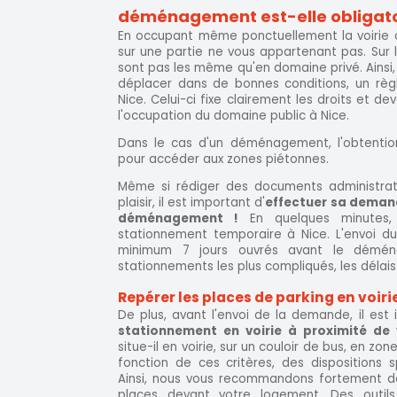
déménagement est-elle obligato
En occupant même ponctuellement la voirie ou
sur une partie ne vous appartenant pas. Sur l
sont pas les même qu'en domaine privé. Ainsi
déplacer dans de bonnes conditions, un règl
Nice. Celui-ci fixe clairement les droits et de
l'occupation du domaine public à Nice.
Dans le cas d'un déménagement, l'obtention 
pour accéder aux zones piétonnes.
Même si rédiger des documents administrati
plaisir, il est important d'
effectuer sa deman
déménagement !
En quelques minutes, 
stationnement temporaire à Nice. L'envoi d
minimum 7 jours ouvrés avant le déména
stationnements les plus compliqués, les déla
Repérer les places de parking en voi
De plus, avant l'envoi de la demande, il es
stationnement en voirie à proximité de
situe-il en voirie, sur un couloir de bus, en zon
fonction de ces critères, des dispositions s
Ainsi, nous vous recommandons fortement de 
places devant votre logement. Des outi