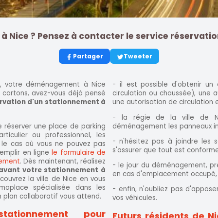
Nice ? Pensez à contacter le service réservati
Partager
Tweeter
é, votre déménagement à Nice
- il est possible d'obtenir u
s cartons, avez-vous déjà pensé
circulation ou chaussée), une a
rvation d'un stationnement à
une autorisation de circulation e
- la régie de la ville de 
 de réserver une place de parking
déménagement les panneaux int
iculier ou professionnel, les
- n'hésitez pas à joindre les 
 le cas où vous ne pouvez pas
s'assurer que tout est conforme
remplir en ligne
le formulaire de
gement
. Dès maintenant, réalisez
- le jour du déménagement, pré
 avant votre stationnement à
en cas d'emplacement occupé,
uvrez la ville de Nice en vous
maplace spécialisée dans les
- enfin, n'oubliez pas d'appose
n plan collaboratif vous attend.
vos véhicules.
ationnement pour
Futurs résidents de N