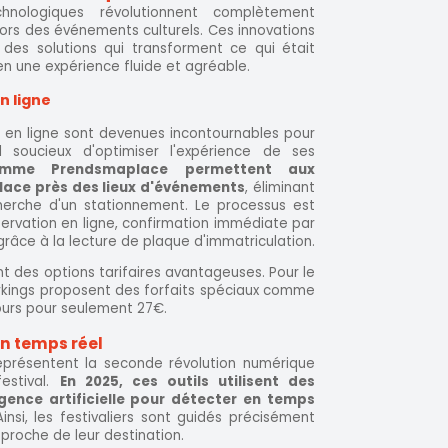
nologiques révolutionnent complètement
ors des événements culturels. Ces innovations
des solutions qui transforment ce qui était
en une expérience fluide et agréable.
n ligne
 en ligne sont devenues incontournables pour
l soucieux d'optimiser l'expérience de ses
omme Prendsmaplace permettent aux
 place près des lieux d'événements
, éliminant
echerche d'un stationnement. Le processus est
ervation en ligne, confirmation immédiate par
râce à la lecture de plaque d'immatriculation.
 des options tarifaires avantageuses. Pour le
arkings proposent des forfaits spéciaux comme
jours pour seulement 27€.
n temps réel
eprésentent la seconde révolution numérique
estival.
En 2025, ces outils utilisent des
igence artificielle pour détecter en temps
Ainsi, les festivaliers sont guidés précisément
 proche de leur destination.