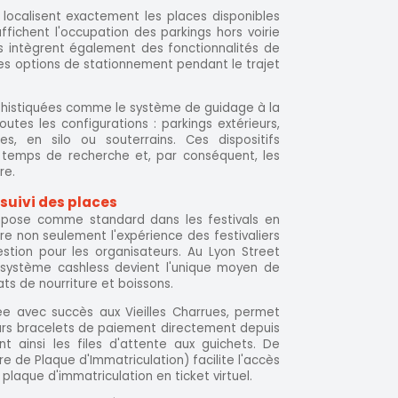
ocalisent exactement les places disponibles
ffichent l'occupation des parkings hors voirie
s intègrent également des fonctionnalités de
les options de stationnement pendant le trajet
phistiquées comme le système de guidage à la
utes les configurations : parkings extérieurs,
es, en silo ou souterrains. Ces dispositifs
 temps de recherche et, par conséquent, les
re.
suivi des places
mpose comme standard dans les festivals en
e non seulement l'expérience des festivaliers
stion pour les organisateurs. Au Lyon Street
e système cashless devient l'unique moyen de
ts de nourriture et boissons.
ée avec succès aux Vieilles Charrues, permet
eurs bracelets de paiement directement depuis
nt ainsi les files d'attente aux guichets. De
e de Plaque d'Immatriculation) facilite l'accès
plaque d'immatriculation en ticket virtuel.