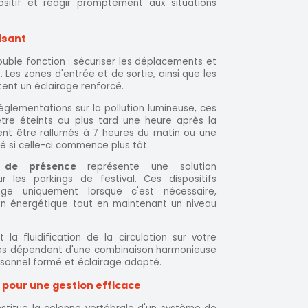
ositif et réagir promptement aux situations
isant
uble fonction : sécuriser les déplacements et
. Les zones d'entrée et de sortie, ainsi que les
ent un éclairage renforcé.
glementations sur la pollution lumineuse, ces
être éteints au plus tard une heure après la
uvent être rallumés à 7 heures du matin ou une
té si celle-ci commence plus tôt.
 de présence
représente une solution
r les parkings de festival. Ces dispositifs
rage uniquement lorsque c'est nécessaire,
on énergétique tout en maintenant un niveau
t la fluidification de la circulation sur votre
ires dépendent d'une combinaison harmonieuse
ersonnel formé et éclairage adapté.
 pour une gestion efficace