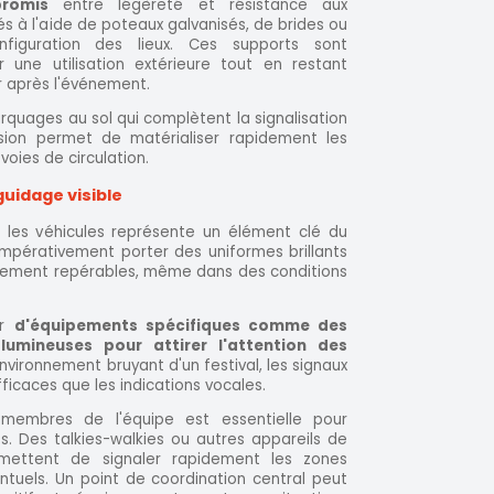
promis
entre légèreté et résistance aux
xés à l'aide de poteaux galvanisés, de brides ou
nfiguration des lieux. Ces supports sont
 une utilisation extérieure tout en restant
er après l'événement.
marquages au sol qui complètent la signalisation
ision permet de matérialiser rapidement les
oies de circulation.
uidage visible
r les véhicules représente un élément clé du
impérativement porter des uniformes brillants
cilement repérables, même dans des conditions
er
d'équipements spécifiques comme des
lumineuses pour attirer l'attention des
'environnement bruyant d'un festival, les signaux
fficaces que les indications vocales.
membres de l'équipe est essentielle pour
s. Des talkies-walkies ou autres appareils de
mettent de signaler rapidement les zones
tuels. Un point de coordination central peut