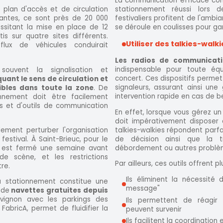
La communication efficace con
plan d'accès et de circulation
stationnement réussi lors 
rlantes, ce sont près de 20 000
festivaliers profitent de l'ambia
sitant la mise en place de 12
se déroule en coulisses pour gar
 sur quatre sites différents.
Utiliser des talkies-walki
flux de véhicules conduirait
Les radios de communicatio
indispensable pour toute équ
souvent la signalisation et
concert. Ces dispositifs permet
uant le sens de circulation et
signaleurs, assurant ainsi une 
sibles dans toute la zone
. De
intervention rapide en cas de b
nement doit être facilement
ts et d'outils de communication
En effet, lorsque vous gérez un
doit impérativement disposer 
talkies-walkies répondent parfa
ment perturber l'organisation
de décision ainsi que la t
estival. À Saint-Brieuc, pour le
débordement ou autres problè
on est fermé une semaine avant
de scène, et les restrictions
Par ailleurs, ces outils offrent 
re.
Ils éliminent la nécessité 
au stationnement constitue une
message"
 de
navettes gratuites depuis
ignon avec les parkings des
Ils permettent de réagir
a FabricA, permet de fluidifier la
peuvent survenir
Ils facilitent la coordinatio