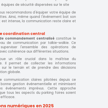
es équipes de sécurité dispersées sur le site
, nous recommandons d'équiper votre équipe de
lettes. Ainsi, même quand l'événement bat son
t est intense, la communication reste claire et
de coordination central
de commandement centralisé
constitue le
au de communication par talkie-walkie. Ce
uperviser l'ensemble des opérations de
vec cohérence aux différentes situations.
joue un rôle crucial dans la maîtrise du
. Il permet de collecter les informations
 sur le terrain et de prendre des décisions
ation globale.
de communication claires pilotées depuis ce
e bonne gestion événementielle et minimisent
des événements imprévus. Cette approche
ue tous les aspects du parking foires soient
efficace.
ions numériques en 2025