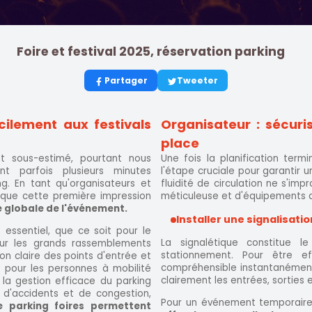
Foire et festival 2025, réservation parking
Partager
Tweeter
ilement aux festivals
Organisateur : sécurise
place
nt sous-estimé, pourtant nous
Une fois la planification term
t parfois plusieurs minutes
l'étape cruciale pour garantir un
g. En tant qu'organisateurs et
fluidité de circulation ne s'imp
 que cette première impression
méticuleuse et d'équipements 
e globale de l'événement.
Installer une signalisatio
essentiel, que ce soit pour le
La signalétique constitue l
our les grands rassemblements
stationnement. Pour être ef
on claire des points d'entrée et
compréhensible instantanément.
s pour les personnes à mobilité
clairement les entrées, sorties e
 la gestion efficace du parking
 d'accidents et de congestion,
Pour un événement temporaire
e parking foires permettent