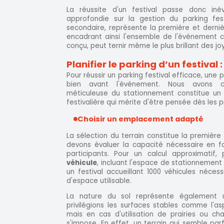
La réussite d'un festival passe donc iné
approfondie sur la gestion du parking fest
secondaire, représente la première et derniè
encadrant ainsi l'ensemble de l'événement c
conçu, peut ternir même le plus brillant des jo
Planifier le parking d’un festival
Pour réussir un parking festival efficace, une 
bien avant l'événement. Nous avons co
méticuleuse du stationnement constitue un pi
festivalière qui mérite d'être pensée dès les 
Choisir un emplacement adapté
La sélection du terrain constitue la première 
devons évaluer la capacité nécessaire en 
participants. Pour un calcul approximatif
véhicule
, incluant l'espace de stationnement e
un festival accueillant 1000 véhicules néce
d'espace utilisable.
La nature du sol représente également u
privilégions les surfaces stables comme l'a
mais en cas d'utilisation de prairies ou ch
s'impose. En effet, un terrain qui semble p