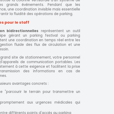
stitue la colonne vertébrale d'un système de
des grands événements. Pendant que les
nce, une coordination invisible mais essentielle
antir la fluidité des opérations de parking.
es pour le staff
n bidirectionnelles
représentent un outil
ipe gérant un parking festival ou parking
tent une coordination en temps réel entre les
gestion fluide des flux de circulation et une
esoin.
 grand site de stationnement, votre personnel
d'appareils de communication portables. Les
itement à cette exigence et facilitent la prise
ransmission des informations en cas de
mes.
plusieurs avantages concrets :
de "parcourir le terrain pour transmettre un
 promptement aux urgences médicales qui
n entre différents points d'accès au parking