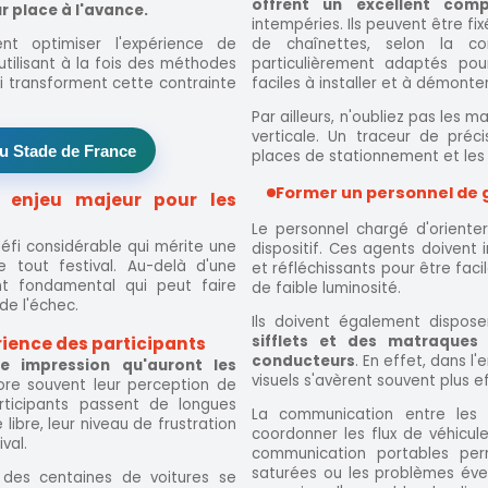
offrent un excellent com
r place à l'avance.
intempéries. Ils peuvent être fi
de chaînettes, selon la co
t optimiser l'expérience de
particulièrement adaptés pour
utilisant à la fois des méthodes
faciles à installer et à démont
i transforment cette contrainte
Par ailleurs, n'oubliez pas les 
verticale. Un traceur de préc
u Stade de France
places de stationnement et les v
Former un personnel de g
n enjeu majeur pour les
Le personnel chargé d'oriente
éfi considérable qui mérite une
dispositif. Ces agents doivent 
de tout festival. Au-delà d'une
et réfléchissants pour être fa
nt fondamental qui peut faire
de faible luminosité.
de l'échec.
Ils doivent également dispos
sifflets et des matraques 
rience des participants
conducteurs
. En effet, dans l
re impression qu'auront les
visuels s'avèrent souvent plus e
lore souvent leur perception de
rticipants passent de longues
La communication entre les 
bre, leur niveau de frustration
coordonner les flux de véhicule
val.
communication portables per
saturées ou les problèmes éven
 des centaines de voitures se