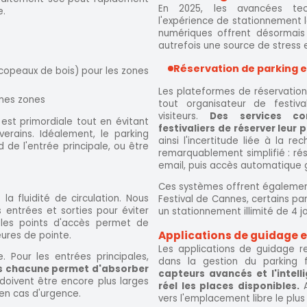
En 2025, les avancées tech
e.
l'expérience de stationnement l
numériques offrent désormais 
autrefois une source de stress 
Réservation de parking e
copeaux de bois) pour les zones
Les plateformes de réservation
ines zones
tout organisateur de festiva
visiteurs.
Des services c
l est primordiale tout en évitant
festivaliers de réserver leur
erains. Idéalement, le parking
ainsi l'incertitude liée à la r
 de l'entrée principale, ou être
remarquablement simplifié : rés
email, puis accès automatique g
Ces systèmes offrent également
a fluidité de circulation. Nous
Festival de Cannes, certains p
ntrées et sorties pour éviter
un stationnement illimité de 4 
r les points d'accès permet de
Applications de guidage e
eures de pointe.
Les applications de guidage r
. Pour les entrées principales,
dans la gestion du parking f
es chacune permet d'absorber
capteurs avancés et l'intell
es doivent être encore plus larges
réel les places disponibles.
 en cas d'urgence.
vers l'emplacement libre le plus