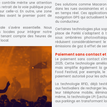
 contrôle mérite une attention
Des solutions comme Macaron l
 retrait de la voie publique pour
dans les rues avoisinantes et a
ur celle-ci. En outre, une zone
en temps réel. Ces application
ules avant le premier point de
navigation GPS qui actualisent 
du conducteur.
ale s'avère essentielle. Nous
Certaines technologies plus so
 locales pour intégrer notre
place de Parkki s'adaptent à to
 en tenant compte des heures de
sous ombrières photovoltaïqu
local.
réduisent considérablement le
émissions de gaz à effet de ser
Paiement sans contact et 
Le paiement sans contact s'i
2025. Cette technologie amélior
mais simplifie également la ge
Food Festival, par exemple, l
paiement autorisé pour les acha
La technologie RFID, déjà test
aux festivaliers de recharger l
leur téléphone mobile, élimina
même, la technologie LPI (Lectur
aux parkings en transformant la 