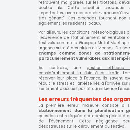
retrouvent mal garées sur les trottoirs, dev
double file. Cette situation chaotique 
importantes, avec des procès-verbaux s'élev
très gênant". Ces amendes touchent non se
également les résidents locaux.
Par ailleurs, les conditions météorologiques
l'expérience de stationnement en véritable c
festivals comme le Graspop Metal Meeting o
urgence suite à des pluies diluviennes. De no
champs comme zones de stationneme
particulièrement vulnérables aux intempér
Au contraire, une
gestion efficace 
considérablement la fluidité du trafic
. Lo
réserver leur place à l'avance, ils savent e
réduit le stress et l'anxiété liés à l'arrivée su
sentiment d'accueil positif qui influence l'ens
Les erreurs fréquentes des orga
La première erreur majeure consiste à s
stationnement dans la planification gé
question est reléguée aux derniers points à di
de l'événement. Cette négligence pe
désastreuses sur le déroulement du festival.