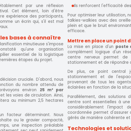
Ils renforcent l'efficacité d
vitablement par une réflexion
ival. Cet élément, loin d'être
Pour optimiser leur utilisation
re expérience des participants,
talkies-walkies avec des oreil
omme un écrin qui, s'il est mal
plein et que le bruit environnan
yaux.
efficace.
 : les bases à connaître
Mettre en place un point 
planification minutieuse s'impose
La mise en place d'un
poste 
nstaté qu'une organisation
complément logique d'un rése
lier essentiel de la logistique
centre nerveux permet de s
premières étapes du projet.
stationnement et de répondre a
De plus, ce point central 
stationnement et de l'espace
décision cruciale. D'abord, nous
provenant de tous les agents
fonction du nombre attendu de
éclairées en fonction de la situ
, prévoyons environ
25 m² par
t les voies de circulation. Ainsi,
Parallèlement, des solutions 
ssitera au minimum 2,5 hectares
centre sont essentielles à un
considérablement l'impact 
coordonnée permet d'assurer q
n facteur déterminant. Nous
gérés de manière cohérente et 
sphalte ou le gravier compacté,
amps, une inspection préalable
Technologies et solut
arfaitement sec peut rapidement