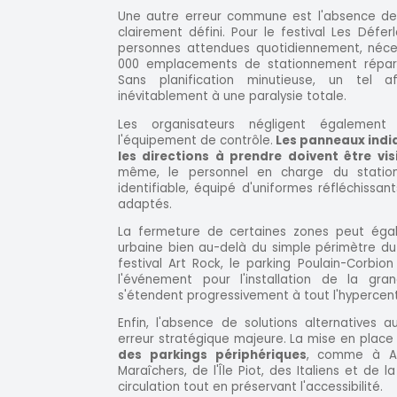
Une autre erreur commune est l'absence de 
clairement défini. Pour le festival Les Défe
personnes attendues quotidiennement, néces
000 emplacements de stationnement répartis
Sans planification minutieuse, un tel af
inévitablement à une paralysie totale.
Les organisateurs négligent également 
l'équipement de contrôle.
Les panneaux indiq
les directions à prendre doivent être vi
même, le personnel en charge du station
identifiable, équipé d'uniformes réfléchissan
adaptés.
La fermeture de certaines zones peut égale
urbaine bien au-delà du simple périmètre du f
festival Art Rock, le parking Poulain-Corbi
l'événement pour l'installation de la gran
s'étendent progressivement à tout l'hypercent
Enfin, l'absence de solutions alternatives 
erreur stratégique majeure. La mise en place
des parkings périphériques
, comme à Av
Maraîchers, de l'Île Piot, des Italiens et de l
circulation tout en préservant l'accessibilité.