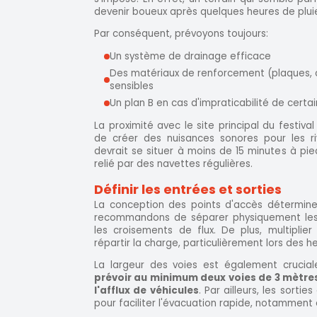
devenir boueux après quelques heures de plui
Par conséquent, prévoyons toujours:
Un système de drainage efficace
Des matériaux de renforcement (plaques, 
sensibles
Un plan B en cas d'impraticabilité de certa
La proximité avec le site principal du festiva
de créer des nuisances sonores pour les riv
devrait se situer à moins de 15 minutes à pied
relié par des navettes régulières.
Définir les entrées et sorties
La conception des points d'accès détermine l
recommandons de séparer physiquement les e
les croisements de flux. De plus, multiplie
répartir la charge, particulièrement lors des h
La largeur des voies est également cruciale
prévoir au minimum deux voies de 3 mètr
l'afflux de véhicules
. Par ailleurs, les sorti
pour faciliter l'évacuation rapide, notamment