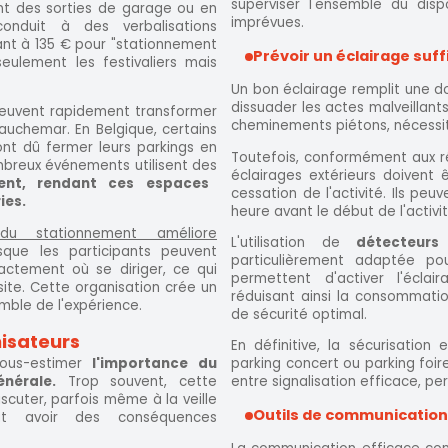
superviser l'ensemble du disp
ant des sorties de garage ou en
imprévues.
conduit à des verbalisations
ant à 135 € pour "stationnement
Prévoir un éclairage suff
ulement les festivaliers mais
Un bon éclairage remplit une do
dissuader les actes malveillants
 peuvent rapidement transformer
cheminements piétons, nécessit
auchemar. En Belgique, certains
nt dû fermer leurs parkings en
Toutefois, conformément aux ré
mbreux événements utilisent des
éclairages extérieurs doivent 
nt, rendant ces espaces
cessation de l'activité. Ils pe
ies.
heure avant le début de l'activi
du stationnement améliore
L'utilisation de
détecteurs
rsque les participants peuvent
particulièrement adaptée pou
xactement où se diriger, ce qui
permettent d'activer l'éclai
r site. Cette organisation crée un
réduisant ainsi la consommati
emble de l'expérience.
de sécurité optimal.
nisateurs
En définitive, la sécurisation e
ous-estimer
l'importance du
parking concert ou parking fo
nérale.
Trop souvent, cette
entre signalisation efficace, p
scuter, parfois même à la veille
Outils de communication
ut avoir des conséquences