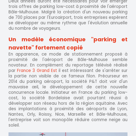
Deux années auront été nécessaires pour voir émerger
trois offres de parking low-cost à proximité de l'aéroport
Bâle-Mulhouse. Malgré la création d'un nouveau parking
de 700 places par l'Euroairport, trois entreprises espèrent
se développer au même rythme que l'évolution annuelle
du nombre de voyageurs.
Un modèle économique "parking et
navette" fortement copié
En apparence, ce mode de stationnement proposé à
proximité de l'aéroport de Bâle-Mulhouse semble
novateur. En complément du reportage télévisé réalisé
par
France 3 Grand Est
il est intéressant de s'arrêter sur
la partie non visible de ce fameux filon. Précurseur en
2014 du parking aéroport, la société P&T doit voir d'un
mauvaise œil, le développement de cette nouvelle
concurrence locale. Initiateur en France du parking low-
cost, la société Bordelaise avait pourtant réussi à
développer son réseau hors de la région aquitaine. Avec
des implantations à proximité des aéroports de Lyon,
Nantes, Orly, Roissy, Nice, Marseille et Bâle-Mulhouse,
l'entreprise voit son monopôle réduire comme neige au
soleil.