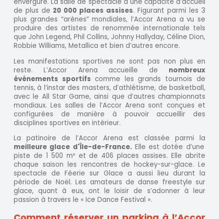
envergure. La salle de spectacle a une capacité d’accueil
de plus de
20 000 places assises
. Figurant parmi les 3
plus grandes “arènes” mondiales, l’Accor Arena a vu se
produire des artistes de renommée internationale tels
que John Legend, Phil Collins, Johnny Hallyday, Céline Dion,
Robbie Williams, Metallica et bien d’autres encore.
Les manifestations sportives ne sont pas non plus en
reste. L’Accor Arena accueille de
nombreux
événements sportifs
comme les grands tournois de
tennis, à l’instar des masters, d’athlétisme, de basketball,
avec le All Star Game, ainsi que d’autres championnats
mondiaux. Les salles de l’Accor Arena sont conçues et
configurées de manière à pouvoir accueillir des
disciplines sportives en intérieur.
La patinoire de l’Accor Arena est classée parmi la
meilleure glace d'Île-de-France.
Elle est dotée d’une
piste de 1 500 m² et de 406 places assises. Elle abrite
chaque saison les rencontres de hockey-sur-glace. Le
spectacle de Féerie sur Glace a aussi lieu durant la
période de Noël. Les amateurs de danse freestyle sur
glace, quant à eux, ont le loisir de s’adonner à leur
passion à travers le « Ice Dance Festival ».
Comment réserver un parking à l’Accor