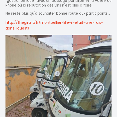
"gastronomique" avec un passage par Dijon et la Vallée du
Rhône où la réputation des vins n'est plus à faire.
Ne reste plus qu'à souhaiter bonne route aux participants...
http://thegira.it/fr/montpellier-lille-il-etait-une-fois-
dans-louest/