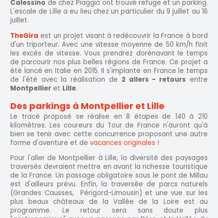
Calessino
de chez Piaggio ont trouvé refuge et un parking.
L'escale de Lille a eu lieu chez un particulier du 9 juillet au 16
juillet.
TheGira
est un projet visant à redécouvrir la France à bord
d'un triporteur. Avec une vitesse moyenne de 50 km/h finit
les excès de vitesse. Vous prendrez dorénavant le temps
de parcourir nos plus belles régions de France. Ce projet a
été lancé en Italie en 2015. Il s'implante en France le temps
de l'été avec la réalisation de
2 allers - retours
entre
Montpellier
et
Lille
.
Des parkings à Montpellier et Lille
Le tracé proposé se réalise en 8 étapes de 140 à 210
kilomètres. Les coureurs du Tour de France n'auront qu'à
bien se tenir avec cette concurrence proposant une autre
forme d'aventure et de
vacances originales
!
Pour l'aller de Montpellier à Lille, la diversité des paysages
traversés devraient mettre en avant la richesse touristique
de la France. Un passage obligatoire sous le pont de Millau
est d'ailleurs prévu. Enfin, la traversée de parcs naturels
(Grandes Causses, Périgord-Limousin) et une vue sur les
plus beaux châteaux de la Vallée de la Loire est au
programme. Le retour sera sans doute plus