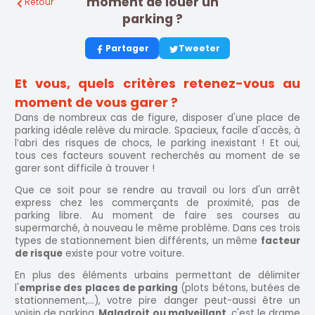
moment de louer un
Retour
parking ?
Partager
Tweeter
Et vous, quels critères retenez-vous au
moment de vous garer ?
Dans de nombreux cas de figure, disposer d'une place de
parking idéale relève du miracle. Spacieux, facile d'accès, à
l’abri des risques de chocs, le parking inexistant ! Et oui,
tous ces facteurs souvent recherchés au moment de se
garer sont difficile à trouver !
Que ce soit pour se rendre au travail ou lors d'un arrêt
express chez les commerçants de proximité, pas de
parking libre. Au moment de faire ses courses au
supermarché, à nouveau le même problème. Dans ces trois
types de stationnement bien différents, un même
facteur
de risque
existe pour votre voiture.
En plus des éléments urbains permettant de délimiter
l'
emprise des places de parking
(plots bétons, butées de
stationnement,...), votre pire danger peut-aussi être un
voisin de parking.
Maladroit ou malveillant,
c'est le drame