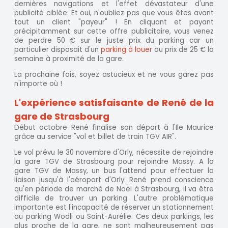
dernières navigations et l'effet dévastateur d'une
publicité ciblée. Et oui, n'oubliez pas que vous êtes avant
tout un client "payeur" ! En cliquant et payant
précipitamment sur cette offre publicitaire, vous venez
de perdre 50 € sur le juste prix du parking car un
particulier disposait d'un
parking à louer
au prix de 25 € la
semaine à proximité de la gare.
La prochaine fois, soyez astucieux et ne vous garez pas
n'importe où !
L'expérience satisfaisante de René de la
gare de Strasbourg
Début octobre René finalise son départ à l'Ile Maurice
grâce au service "vol et billet de train TGV AIR".
Le vol prévu le 30 novembre d'Orly, nécessite de rejoindre
la gare TGV de Strasbourg pour rejoindre Massy. A la
gare TGV de Massy, un bus l'attend pour effectuer la
liaison jusqu'à l'aéroport d'Orly. René prend conscience
qu'en période de marché de Noël à Strasbourg, il va être
difficile de trouver un parking. L'autre problématique
importante est l'incapacité de réserver un stationnement
au parking Wodli ou Saint-Aurélie. Ces deux parkings, les
plus proche de la gare, ne sont malheureusement pas