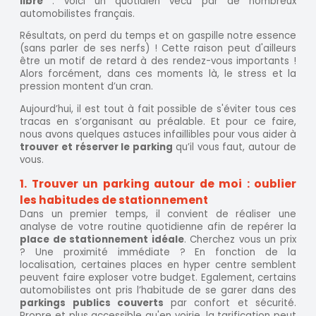
libre
: voici un quotidien vécu par de nombreux
automobilistes français.
Résultats, on perd du temps et on gaspille notre essence
(sans parler de ses nerfs) ! Cette raison peut d'ailleurs
être un motif de retard à des rendez-vous importants !
Alors forcément, dans ces moments là, le stress et la
pression montent d’un cran.
Aujourd’hui, il est tout à fait possible de s'éviter tous ces
tracas en s’organisant au préalable. Et pour ce faire,
nous avons quelques astuces infaillibles pour vous aider à
trouver et réserver le parking
qu’il vous faut, autour de
vous.
1. Trouver un parking autour de moi : oublier
les habitudes de stationnement
Dans un premier temps, il convient de réaliser une
analyse de votre routine quotidienne afin de repérer la
place de stationnement idéale
. Cherchez vous un prix
? Une proximité immédiate ? En fonction de la
localisation, certaines places en hyper centre semblent
peuvent faire exploser votre budget. Egalement, certains
automobilistes ont pris l’habitude de se garer dans des
parkings publics couverts
par confort et sécurité.
Propre et plus accessible qu'en voirie, la tarification peut