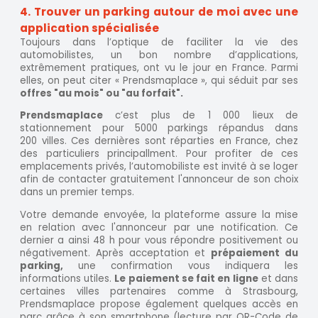
4. Trouver un parking autour de moi avec une
application spécialisée
Toujours dans l’optique de faciliter la vie des
automobilistes, un bon nombre d’applications,
extrêmement pratiques, ont vu le jour en France. Parmi
elles, on peut citer « Prendsmaplace », qui séduit par ses
offres "au mois" ou "au forfait".
Prendsmaplace
c’est plus de 1 000 lieux de
stationnement pour 5000 parkings répandus dans
200 villes. Ces dernières sont réparties en France, chez
des particuliers principallment. Pour profiter de ces
emplacements privés, l’automobiliste est invité à se loger
afin de contacter gratuitement l'annonceur de son choix
dans un premier temps.
Votre demande envoyée, la plateforme assure la mise
en relation avec l'annonceur par une notification. Ce
dernier a ainsi 48 h pour vous répondre positivement ou
négativement. Après acceptation et
prépaiement du
parking,
une confirmation vous indiquera les
informations utiles.
Le paiement se fait en ligne
et dans
certaines villes partenaires comme à Strasbourg,
Prendsmaplace propose également quelques accès en
parc grâce à son smartphone (lecture par QR-Code de