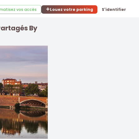
matisez vos accès
Louez votre parking
S'identifier
 Partagés By