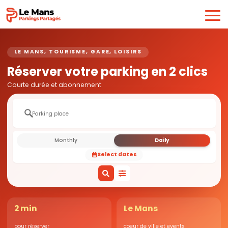
LE MANS, TOURISME, GARE, LOISIRS
Réserver votre parking en 2 clics
Courte durée et abonnement
Monthly
Daily
Select dates
2 min
Le Mans
pour réserver
coeur de ville et events