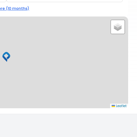
re (10 months)
Leaflet