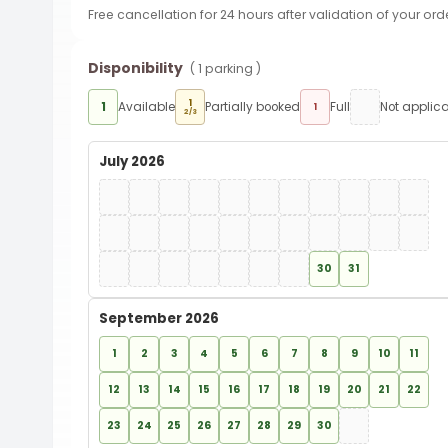
Free cancellation for 24 hours after validation of your ord
Disponibility
( 1 parking )
1
1
Available
Partially booked
Full
Not applic
1
2/3
July 2026
30
31
September 2026
1
2
3
4
5
6
7
8
9
10
11
12
13
14
15
16
17
18
19
20
21
22
23
24
25
26
27
28
29
30