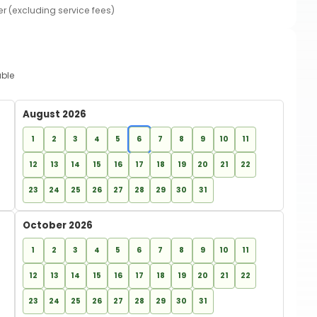
er (excluding service fees)
able
August 2026
1
2
3
4
5
6
7
8
9
10
11
12
13
14
15
16
17
18
19
20
21
22
23
24
25
26
27
28
29
30
31
October 2026
1
2
3
4
5
6
7
8
9
10
11
12
13
14
15
16
17
18
19
20
21
22
23
24
25
26
27
28
29
30
31