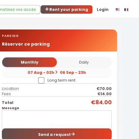
atisez vos accès
Rent your parking
Login
PARKING
Réserver ce parking
Monthly
Daily
07 Aug - 02h
06 Sep - 23h
Long term rent
Location
€70.00
Fees
€14.00
€84.00
Total
Message
Send a request