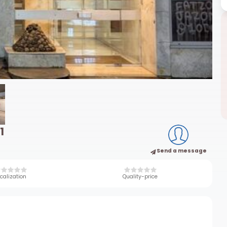
1
Send a message
calization
Quality-price