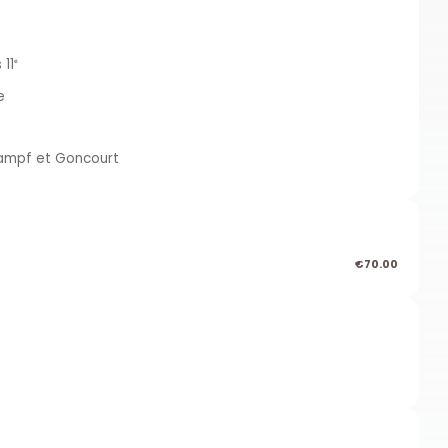
11ᵉ
e
kampf et Goncourt
€70.00